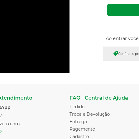
Ao entrar voc
Confira os p
 Atendimento
FAQ - Central de Ajuda
Pedido
sApp
Troca e Devolução
2
Entrega
zero.com
Pagamento
o
Cadastro