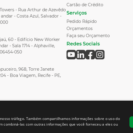
Cartão de Crédito
l Towers - Rua Arthur de Azevêdo
Serviços
andar - Costa Azul, Salvador -
Pedido Rápido
-000
Orçamentos
Faça seu Orçamento
aú, 60 - Edifício New Worker
Redes Sociais
dar - Sala 1714 - Alphaville,
, 06454-050
puceiro, 968, Torre Janete
204 - Boa Viagem, Recife - PE,
ar nosso tráfego. Também compartilhamos informações sobre o uso do
em combiná-las com outras informações que você forneceu a eles ou
Amara NZero © 2025 | Todos os direitos reservados.