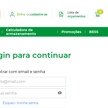
0
Lista de
Entre
ou
cadastre-se
orçamentos
Calculadora de
Promoções
BESS
armazenamento
gin para continuar
trar com email e senha
Esqueci minha senha