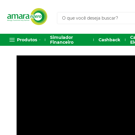
O que você deseja buscar?
Simulador
C
Produtos
Cashback
Financeiro
El
1
º
Sungrow
2
º
Solis
3
º
Huawei
4
º
Hoymiles
5
º
Inversor