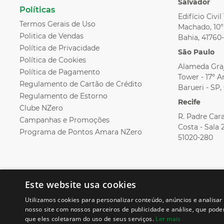
Salvador
Políticas
Edifício Civi
Termos Gerais de Uso
Machado, 10° 
Politica de Vendas
Bahia, 41760
Política de Privacidade
São Paulo
Política de Cookies
Alameda Graj
Política de Pagamento
Tower - 17º An
Regulamento de Cartão de Crédito
Barueri - SP
Regulamento de Estorno
Recife
Clube NZero
R. Padre Cara
Campanhas e Promoções
Costa - Sala 
Programa de Pontos Amara NZero
51020-280
Este website usa cookies
Utilizamos cookies para personalizar conteúdo, anúncios e analis
nosso site com nossos parceiros de publicidade e análise, que pod
que eles coletaram do uso de seus serviços.
Ler mais
Chat