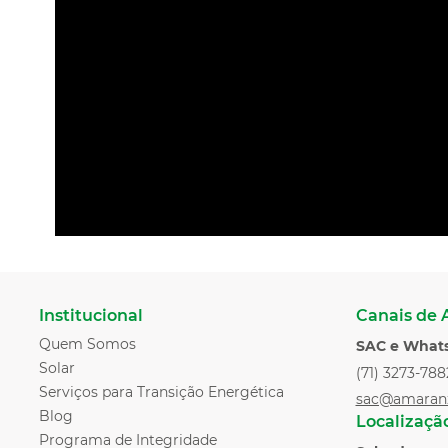
Institucional
Canais de
Quem Somos
SAC e What
Solar
(71) 3273-788
Serviços para Transição Energética
sac@amaran
Blog
Localizaçã
Programa de Integridade