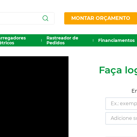
MONTAR ORÇAMENTO
arregadores
Rastreador de
Financiamentos
étricos
Pedidos
Faça lo
En