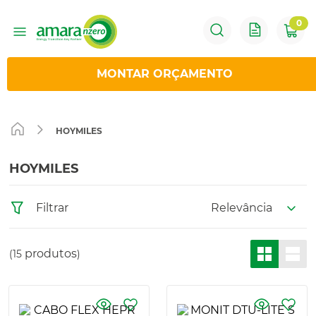
0
1
º
Sungrow
MONTAR ORÇAMENTO
2
º
Solis
HOYMILES
3
º
Huawei
HOYMILES
4
º
Hoymiles
Relevância
Filtrar
5
º
Inversor
produtos
15