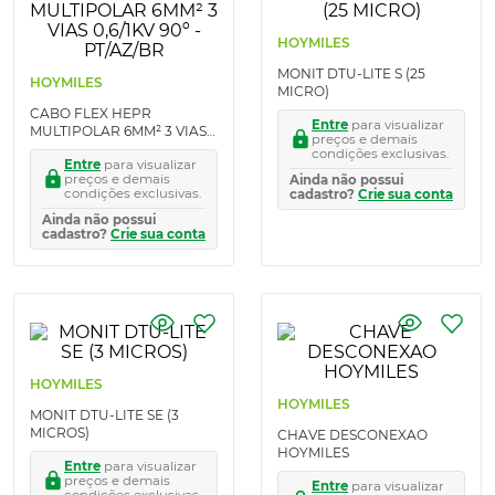
HOYMILES
MONIT DTU-LITE S (25
HOYMILES
MICRO)
CABO FLEX HEPR
Entre
para visualizar
MULTIPOLAR 6MM² 3 VIAS
preços e demais
0,6/1KV 90º - PT/AZ/BR
condições exclusivas.
Entre
para visualizar
preços e demais
Ainda não possui
condições exclusivas.
cadastro?
Crie sua conta
Ainda não possui
cadastro?
Crie sua conta
HOYMILES
HOYMILES
MONIT DTU-LITE SE (3
MICROS)
CHAVE DESCONEXAO
HOYMILES
Entre
para visualizar
preços e demais
Entre
para visualizar
condições exclusivas.