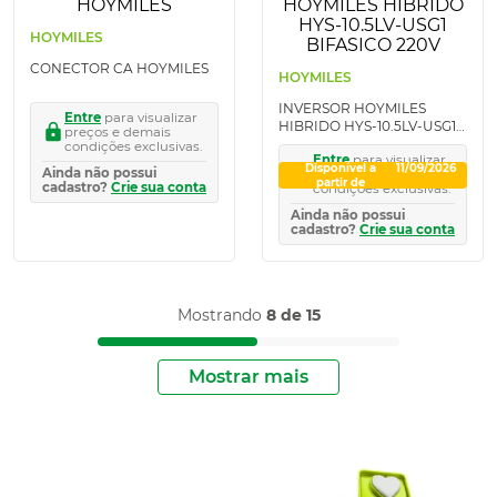
HOYMILES
CONECTOR CA HOYMILES
HOYMILES
INVERSOR HOYMILES
Entre
para visualizar
HIBRIDO HYS-10.5LV-USG1
preços e demais
BIFASICO 220V
condições exclusivas.
Entre
para visualizar
Disponível a
11/09/2026
Ainda não possui
preços e demais
partir de
cadastro?
Crie sua conta
condições exclusivas.
Ainda não possui
cadastro?
Crie sua conta
Mostrando
8 de 15
Mostrar mais