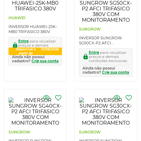
HUAWEI
INVERSOR HUAWEI-25K-
SUNGROW
MB0 TRIFASICO 380V
INVERSOR SUNGROW
Entre
para visualizar
SG50CX-P2 AFCI
preços e demais
TRIFASICO 380V COM
Disponível a
condições exclusivas.
31/08/2026
Entre
para visualizar
MONITORAMENTO
partir de
preços e demais
Ainda não possui
condições exclusivas.
cadastro?
Crie sua conta
Ainda não possui
cadastro?
Crie sua conta
SUNGROW
SUNGROW
INVERSOR SUNGROW
INVERSOR SUNGROW