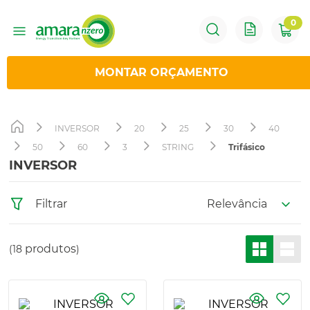
0
1
º
Sungrow
MONTAR ORÇAMENTO
2
º
Solis
INVERSOR
20
25
30
40
3
º
Huawei
50
60
3
STRING
Trifásico
INVERSOR
4
º
Hoymiles
Relevância
Filtrar
5
º
Inversor
produtos
18