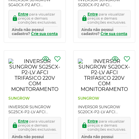
SG40CX-P2 AFCI
SG30CX-P2 AFCI
TRIFASICO 380V COM
TRIFASICO 380V COM
Entre
para visualizar
Entre
para visualizar
MONITORAMENTO
MONITORAMENTO
preços e demais
preços e demais
condições exclusivas.
condições exclusivas.
Ainda não possui
Ainda não possui
cadastro?
Crie sua conta
cadastro?
Crie sua conta
SUNGROW
SUNGROW
INVERSOR SUNGROW
INVERSOR SUNGROW
SG25CX-P2-LV AFCI
SG20CX-P2-LV AFCI
TRIFASICO 220V COM
TRIFASICO 220V COM
Entre
para visualizar
Entre
para visualizar
MONITORAMENTO
MONITORAMENTO
preços e demais
preços e demais
condições exclusivas.
condições exclusivas.
Ainda não possui
Ainda não possui