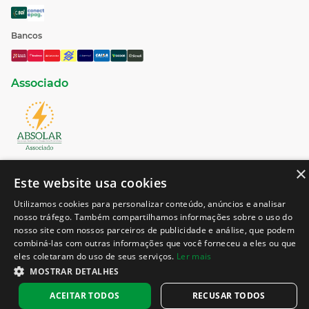
Bancos
Associado
×
Este website usa cookies
Utilizamos cookies para personalizar conteúdo, anúncios e analisar
nosso tráfego. Também compartilhamos informações sobre o uso do
nosso site com nossos parceiros de publicidade e análise, que podem
combiná-las com outras informações que você forneceu a eles ou que
Amara Nzero © 2023 | Todos os direitos reservados.
eles coletaram do uso de seus serviços.
Ler mais
MOSTRAR DETALHES
ACEITAR TODOS
RECUSAR TODOS