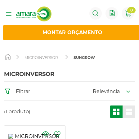
0
1
º
Sungrow
MONTAR ORÇAMENTO
2
º
Solis
MICROINVERSOR
SUNGROW
3
º
Huawei
MICROINVERSOR
4
º
Hoymiles
Relevância
Filtrar
5
º
Inversor
produto
1