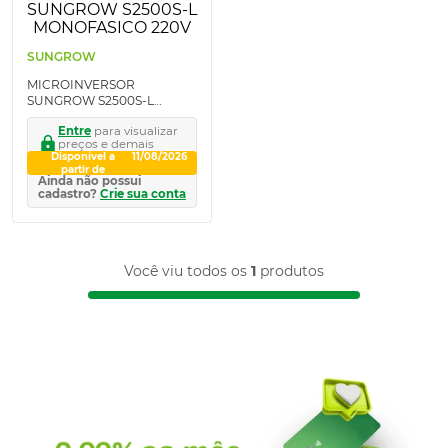
SUNGROW
MICROINVERSOR
SUNGROW S2500S-L
MONOFASICO 220V
Entre
para visualizar
preços e demais
Disponível a
condições exclusivas.
11/08/2026
partir de
Ainda não possui
cadastro?
Crie sua conta
Você viu todos os
1
produtos