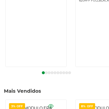
620M-F FULLBLAC
Mais Vendidos
3%
OFF
8%
OFF