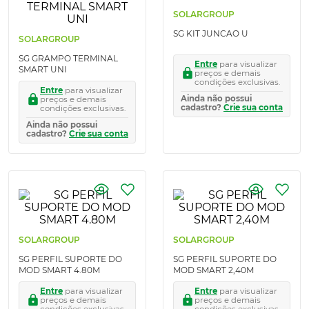
SOLARGROUP
SG KIT JUNCAO U
SOLARGROUP
SG GRAMPO TERMINAL
Entre
para visualizar
SMART UNI
preços e demais
condições exclusivas.
Entre
para visualizar
Ainda não possui
preços e demais
cadastro?
Crie sua conta
condições exclusivas.
Ainda não possui
cadastro?
Crie sua conta
SOLARGROUP
SOLARGROUP
SG PERFIL SUPORTE DO
SG PERFIL SUPORTE DO
MOD SMART 4.80M
MOD SMART 2,40M
Entre
para visualizar
Entre
para visualizar
preços e demais
preços e demais
condições exclusivas.
condições exclusivas.