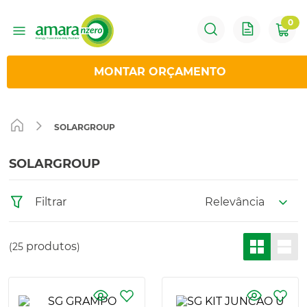
0
1
º
Sungrow
MONTAR ORÇAMENTO
2
º
Solis
SOLARGROUP
3
º
Huawei
SOLARGROUP
4
º
Hoymiles
Relevância
Filtrar
5
º
Inversor
produtos
25