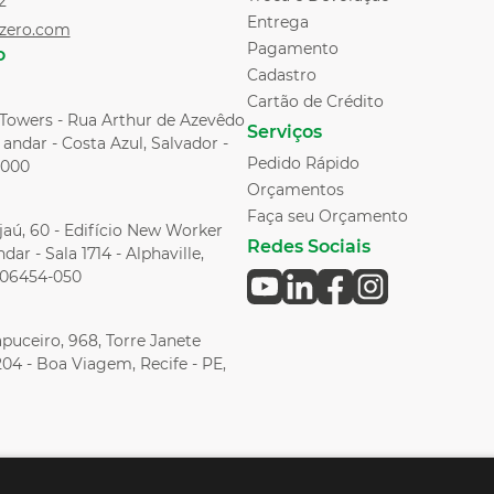
2
Entrega
zero.com
Pagamento
o
Cadastro
Cartão de Crédito
l Towers - Rua Arthur de Azevêdo
Serviços
andar - Costa Azul, Salvador -
Pedido Rápido
-000
Orçamentos
Faça seu Orçamento
aú, 60 - Edifício New Worker
Redes Sociais
dar - Sala 1714 - Alphaville,
, 06454-050
puceiro, 968, Torre Janete
204 - Boa Viagem, Recife - PE,