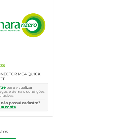
OS
ONECTOR MC4 QUICK
CT
tre
para visualizar
eços e demais condições
clusivas.
 não possui cadastro?
sua conta
utos