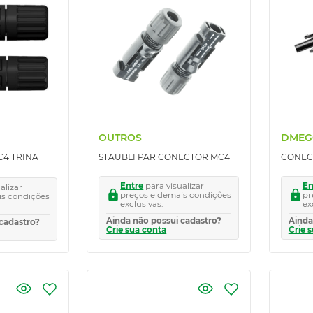
OUTROS
DMEG
4 TRINA
STAUBLI PAR CONECTOR MC4
CONEC
Entre
para visualizar
En
alizar
preços e demais condições
pr
is condições
exclusivas.
ex
Ainda não possui cadastro?
Ainda
cadastro?
Crie sua conta
Crie 