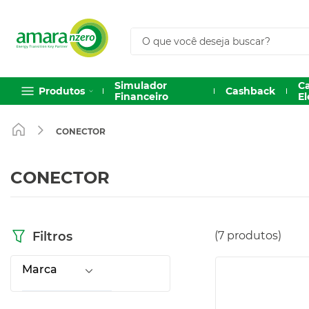
O que você deseja buscar?
Simulador
C
Produtos
Cashback
Financeiro
El
1
º
Sungrow
CONECTOR
2
º
Solis
CONECTOR
3
º
Huawei
7
produtos
Filtros
4
º
Hoymiles
Marca
5
º
Inversor
OUTROS