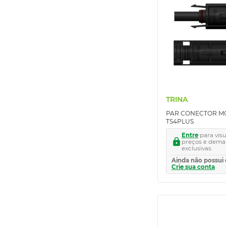
TRINA
OSDA SOLAR
DMEGC
TRINA
PAR CONECTOR MC
TS4PLUS
Entre
para visu
preços e dema
exclusivas.
Ainda não possui 
Crie sua conta