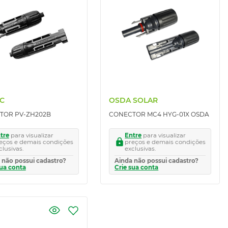
C
OSDA SOLAR
TOR PV-ZH202B
CONECTOR MC4 HYG-01X OSDA
tre
para visualizar
Entre
para visualizar
eços e demais condições
preços e demais condições
clusivas.
exclusivas.
 não possui cadastro?
Ainda não possui cadastro?
sua conta
Crie sua conta