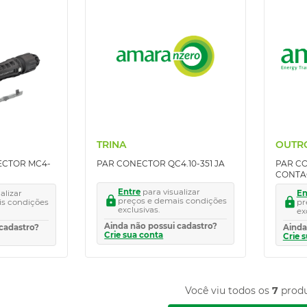
TRINA
OUTR
ECTOR MC4-
PAR CONECTOR QC4.10-351 JA
PAR C
CONTA
Entre
para visualizar
alizar
En
preços e demais condições
is condições
pr
exclusivas.
ex
Ainda não possui cadastro?
cadastro?
Ainda
Crie sua conta
Crie 
Você viu todos os
7
prod