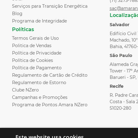
(71) 3273-788
Serviços para Transição Energética
sac@amaran
Blog
Localizaçã
Programa de Integridade
Salvador
Políticas
Edifício Civi
Termos Gerais de Uso
Machado, 10° 
Politica de Vendas
Bahia, 41760
Política de Privacidade
São Paulo
Política de Cookies
Alameda Graj
Política de Pagamento
Tower - 17º An
Regulamento de Cartão de Crédito
Barueri - SP
Regulamento de Estorno
Recife
Clube NZero
R. Padre Cara
Campanhas e Promoções
Costa - Sala 
Programa de Pontos Amara NZero
51020-280
Este website usa cookies