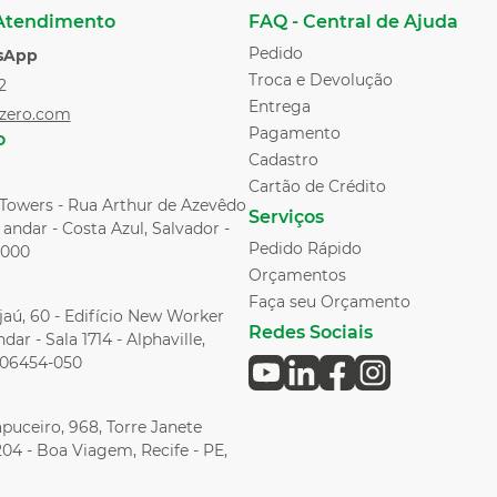
 Atendimento
FAQ - Central de Ajuda
Pedido
sApp
Troca e Devolução
2
Entrega
zero.com
Pagamento
o
Cadastro
Cartão de Crédito
l Towers - Rua Arthur de Azevêdo
Serviços
andar - Costa Azul, Salvador -
Pedido Rápido
-000
Orçamentos
Faça seu Orçamento
aú, 60 - Edifício New Worker
Redes Sociais
dar - Sala 1714 - Alphaville,
, 06454-050
puceiro, 968, Torre Janete
204 - Boa Viagem, Recife - PE,