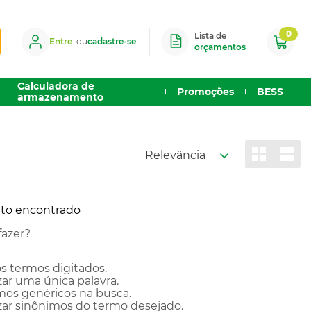
0
Lista de
Entre
ou
cadastre-se
orçamentos
Calculadora de
Promoções
BESS
armazenamento
Relevância
o encontrado
fazer?
os termos digitados.
zar uma única palavra.
rmos genéricos na busca.
izar sinônimos do termo desejado.