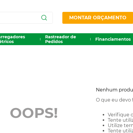
MONTAR ORÇAMENTO
arregadores
Rastreador de
Financiamentos
étricos
Pedidos
Nenhum produt
O que eu devo 
OOPS!
Verifique 
Tente utili
Utilize te
Tente util