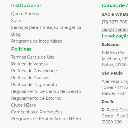
Institucional
Canais de
Quem Somos
SAC e What
Solar
(71) 3273-788
Serviços para Transição Energética
sac@amaran
Blog
Localizaçã
Programa de Integridade
Salvador
Políticas
Edifício Civi
Termos Gerais de Uso
Machado, 10° 
Politica de Vendas
Bahia, 41760
Política de Privacidade
São Paulo
Política de Cookies
Alameda Graj
Política de Pagamento
Tower - 17º An
Regulamento de Cartão de Crédito
Barueri - SP
Regulamento de Estorno
Recife
Clube NZero
R. Padre Cara
Campanhas e Promoções
Costa - Sala 
Programa de Pontos Amara NZero
51020-280