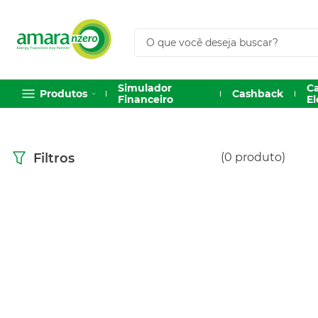
O que você deseja buscar?
Simulador
C
Produtos
Cashback
Financeiro
El
1
º
Sungrow
0
produto
Filtros
2
º
Solis
3
º
Huawei
4
º
Hoymiles
5
º
Inversor